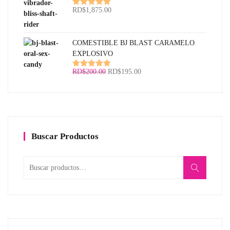
RD$
1,875.00
Valorado
con
5.00
de
5
COMESTIBLE BJ BLAST CARAMELO
EXPLOSIVO
El
El
RD$
200.00
RD$
195.00
Valorado
con
5.00
de
precio
precio
5
original
actual
era:
es:
RD$200.00.
RD$195.00.
Buscar Productos
Buscar
por: