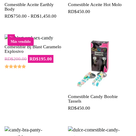
Comestible Aceite Earthly
Comestible Aceite Hot Molo
Body
RD$
450.00
Rango
RD$
750.00
-
RD$
1,450.00
de
precios:
desde
¡Oferta!
Más vendido
RD$750.00
Comestible Bj Blast Caramelo
hasta
Explosivo
RD$1,450.00
El
El
RD$
200.00
RD$
195.00
precio
precio
original
actual
Valorado
con
era:
es:
5.00
de 5
RD$200.00.
RD$195.00.
Comestible Candy Boobie
Tassels
RD$
450.00