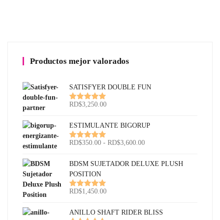
Productos mejor valorados
SATISFYER DOUBLE FUN
RD$
3,250.00
Valorado
con
5.00
de
5
ESTIMULANTE BIGORUP
Rango
RD$
350.00
-
RD$
3,600.00
Valorado
con
5.00
de
de
5
precios:
BDSM SUJETADOR DELUXE PLUSH
desde
POSITION
RD$350.00
RD$
1,450.00
Valorado
hasta
con
5.00
de
RD$3,600.00
5
ANILLO SHAFT RIDER BLISS