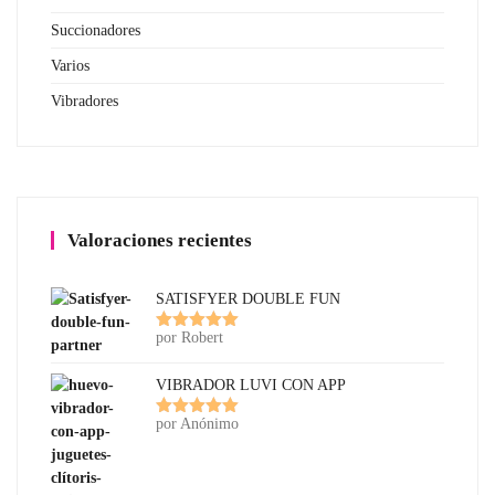
Succionadores
Varios
Vibradores
Valoraciones recientes
SATISFYER DOUBLE FUN
por Robert
Valorado
con
5
de 5
VIBRADOR LUVI CON APP
por Anónimo
Valorado
con
5
de 5