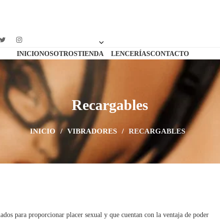
INICIO
NOSOTROS
TIENDA
LENCERÍAS
CONTACTO
Recargables
INICIO
/
VIBRADORES
/
RECARGABLES
eñados para proporcionar placer sexual y que cuentan con la ventaja de poder