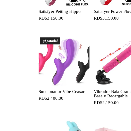
Satisfyer Petting Hippo
Satisfyer Power Flo
RD$
3,150.00
RD$
3,150.00
¡Agotado!
Succionador Vibe Ceasar
Vibrador Bala Gran
Base y Recargable
RD$
2,400.00
RD$
2,150.00