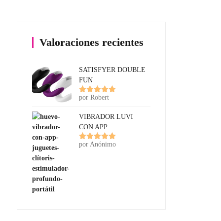
Valoraciones recientes
SATISFYER DOUBLE
FUN
por Robert
Valorado
con
5
de 5
VIBRADOR LUVI
CON APP
por Anónimo
Valorado
con
5
de 5