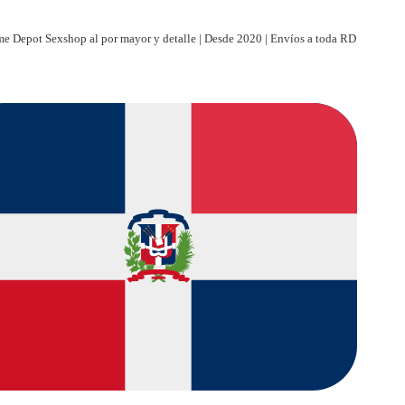
e Depot Sexshop al por mayor y detalle | Desde 2020 | Envíos a toda RD
| Paga al recibir | Entregas discretas a toda RD | Tienda virtual