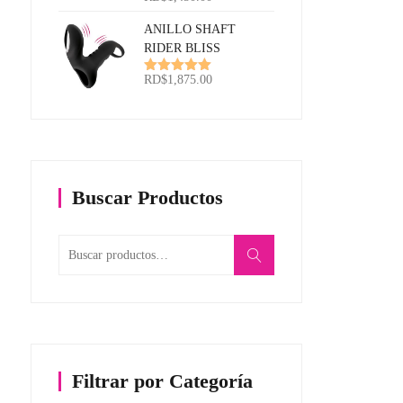
Valorado
RD$3,600.00
con
5.00
de
5
ANILLO SHAFT
RIDER BLISS
RD$
1,875.00
Valorado
con
5.00
de
5
Buscar Productos
Buscar
por:
Filtrar por Categoría