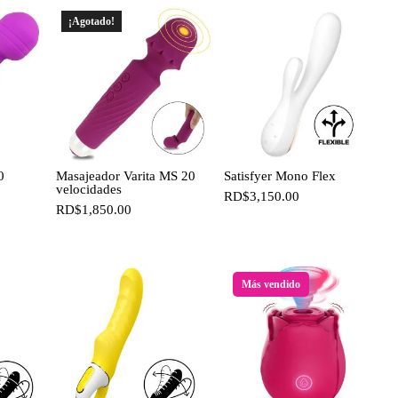
¡Agotado!
0
Masajeador Varita MS 20
Satisfyer Mono Flex
velocidades
RD$
3,150.00
RD$
1,850.00
Más vendido