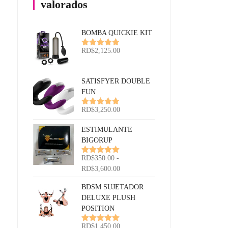
valorados
BOMBA QUICKIE KIT
RD$
2,125.00
Valorado
con
5.00
de
5
SATISFYER DOUBLE
FUN
RD$
3,250.00
Valorado
con
5.00
de
5
ESTIMULANTE
BIGORUP
RD$
350.00
-
Valorado
con
5.00
de
Rango
RD$
3,600.00
5
de
BDSM SUJETADOR
precios:
DELUXE PLUSH
desde
POSITION
RD$350.00
hasta
RD$
1,450.00