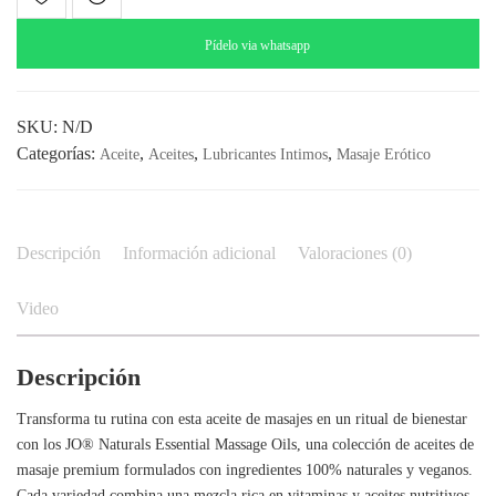
Essential:
Aceite
Pídelo via whatsapp
de
Masaje
100%
SKU:
N/D
Natural,
Categorías:
,
,
,
Aceite
Aceites
Lubricantes Intimos
Masaje Erótico
Vegano
y
con
Aromaterapia
Descripción
Información adicional
Valoraciones (0)
cantidad
Video
Descripción
Transforma tu rutina con esta aceite de masajes en un ritual de bienestar
con los JO® Naturals Essential Massage Oils, una colección de aceites de
masaje premium formulados con ingredientes 100% naturales y veganos.
Cada variedad combina una mezcla rica en vitaminas y aceites nutritivos