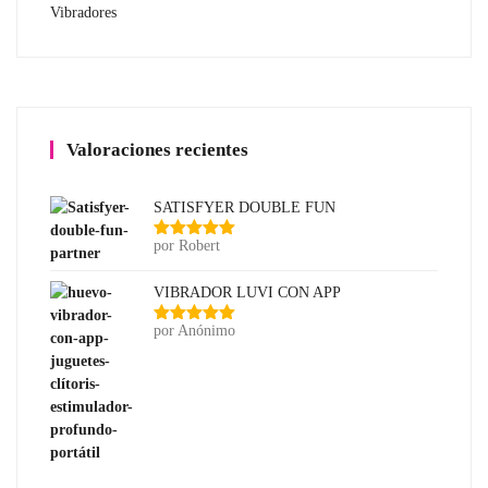
Vibradores
Valoraciones recientes
SATISFYER DOUBLE FUN
por Robert
Valorado
con
5
de 5
VIBRADOR LUVI CON APP
por Anónimo
Valorado
con
5
de 5