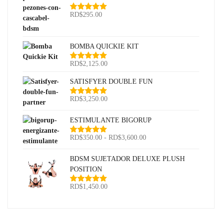
RD$
295.00
Valorado
con
5.00
de
5
BOMBA QUICKIE KIT
RD$
2,125.00
Valorado
con
5.00
de
5
SATISFYER DOUBLE FUN
RD$
3,250.00
Valorado
con
5.00
de
5
ESTIMULANTE BIGORUP
Rango
RD$
350.00
-
RD$
3,600.00
Valorado
con
5.00
de
de
5
precios:
BDSM SUJETADOR DELUXE PLUSH
desde
POSITION
RD$350.00
RD$
1,450.00
Valorado
hasta
con
5.00
de
RD$3,600.00
5