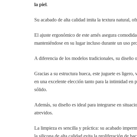
la piel
.
Su acabado de alta calidad imita la textura natural, o
El ajuste ergonómico de este arnés asegura comodidad
manteniéndose en su lugar incluso durante un uso pr
A diferencia de los modelos tradicionales, su diseño
Gracias a su estructura hueca, este juguete es ligero,
en una excelente elección tanto para la intimidad en 
sólido.
Además, su diseño es ideal para integrarse en situac
atrevidos.
La limpieza es sencilla y práctica: su acabado imperm
la silicona de alta calidad evita la proliferación de b