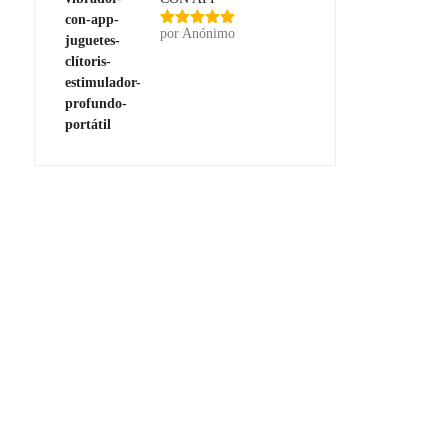
por Anónimo
Valorado
con
5
de 5