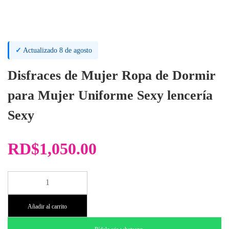
✓
Actualizado 8 de agosto
Disfraces de Mujer Ropa de Dormir
para Mujer Uniforme Sexy lencería
Sexy
RD$
1,050.00
Lencería
Cosplay
Tigresa
Añadir al carrito
con
Cola