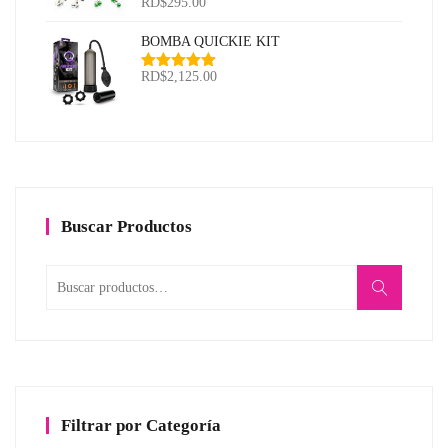
RD$
295.00
Valorado
con
5.00
de
5
BOMBA QUICKIE KIT
RD$
2,125.00
Valorado
con
5.00
de
5
Buscar Productos
Buscar
por:
Filtrar por Categoría