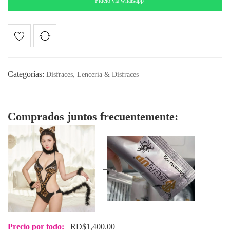
Pídelo via whatsapp
cantidad
Categorías:
,
Disfraces
Lencería & Disfraces
Comprados juntos frecuentemente:
+
Precio por todo:
RD$
1,400.00