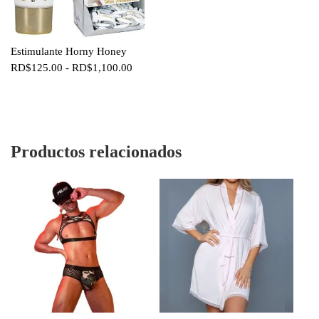
Estimulante Horny Honey
Rango
RD$
125.00
-
RD$
1,100.00
de
precios:
desde
RD$125.00
hasta
Productos relacionados
RD$1,100.00