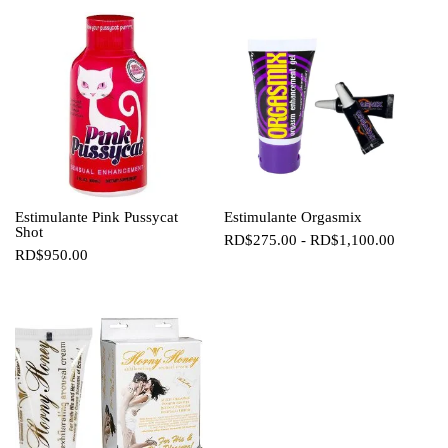
Estimulante Pink Pussycat
Estimulante Orgasmix
Shot
Rango
RD$
275.00
-
RD$
1,100.00
RD$
950.00
de
precios:
desde
RD$275
hasta
RD$1,1