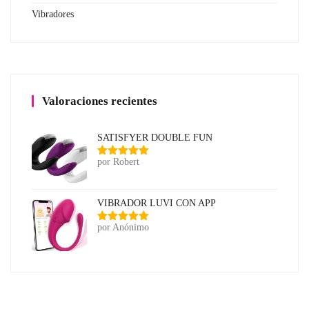
Vibradores
Valoraciones recientes
SATISFYER DOUBLE FUN
por Robert
Valorado
con
5
de 5
VIBRADOR LUVI CON APP
por Anónimo
Valorado
con
5
de 5