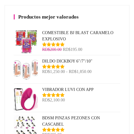
Productos mejor valorados
COMESTIBLE BJ BLAST CARAMELO
EXPLOSIVO
El
El
RD$
200.00
RD$
195.00
Valorado
con
5.00
de
precio
precio
5
DILDO DICKBOY 6"/7"/10"
original
actual
era:
es:
Rango
RD$
1,250.00
-
RD$
1,850.00
Valorado
RD$200.00.
RD$195.00.
con
5.00
de
de
5
precios:
VIBRADOR LUVI CON APP
desde
RD$1,250.00
RD$
2,100.00
Valorado
hasta
con
5.00
de
RD$1,850.00
5
BDSM PINZAS PEZONES CON
CASCABEL