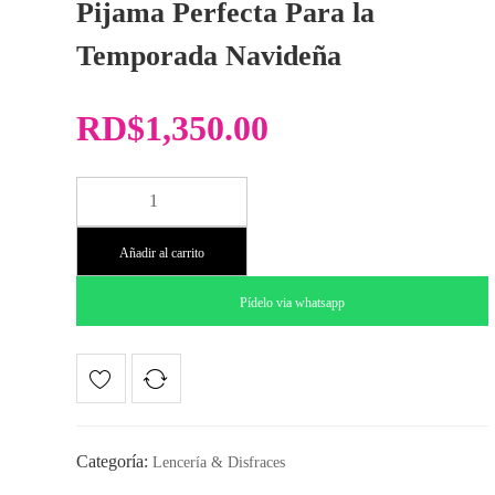
Pijama Perfecta Para la
Temporada Navideña
RD$
1,350.00
Disfraz
Santa
Claus
Añadir al carrito
Corazon
cantidad
Pídelo via whatsapp
Categoría:
Lencería & Disfraces