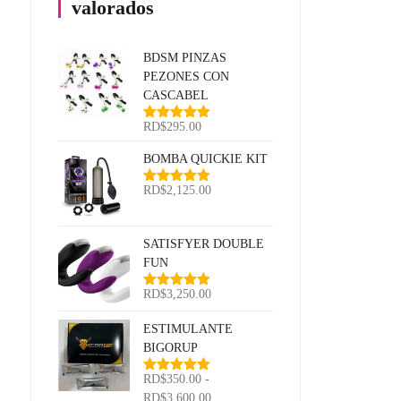
valorados
BDSM PINZAS
PEZONES CON
CASCABEL
RD$
295.00
Valorado
con
5.00
de
5
BOMBA QUICKIE KIT
RD$
2,125.00
Valorado
con
5.00
de
5
SATISFYER DOUBLE
FUN
RD$
3,250.00
Valorado
con
5.00
de
5
ESTIMULANTE
BIGORUP
RD$
350.00
-
Valorado
con
5.00
de
Rango
RD$
3,600.00