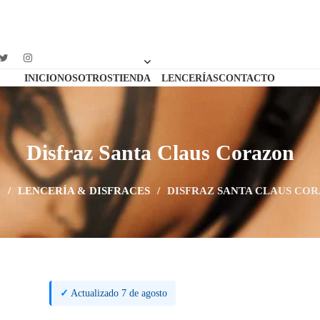
INICIO
NOSOTROS
TIENDA
LENCERÍAS
CONTACTO
Disfraz Santa Claus Corazon
O
/
LENCERÍA & DISFRACES
/
DISFRAZ SANTA CLAUS CO
✓
Actualizado 7 de agosto