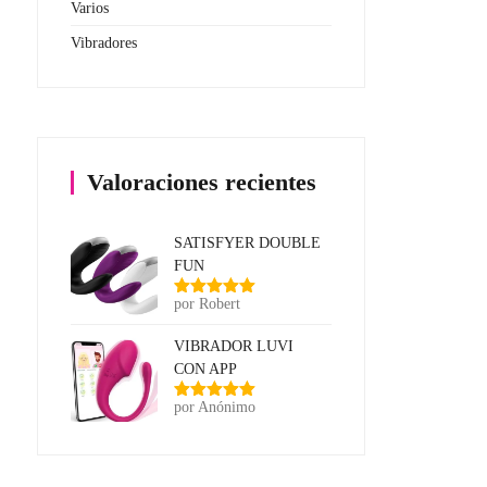
Varios
Vibradores
Valoraciones recientes
SATISFYER DOUBLE
FUN
por Robert
Valorado
con
5
de 5
VIBRADOR LUVI
CON APP
por Anónimo
Valorado
con
5
de 5