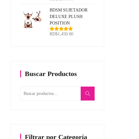
5
de
BDSM SUJETADOR
precios:
DELUXE PLUSH
desde
POSITION
RD$350.00
hasta
RD$
1,450.00
Valorado
RD$3,600.00
con
5.00
de
5
Buscar Productos
Buscar
por:
Filtrar por Categoría