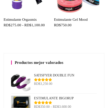
Estimulante Orgasmix
Estimulante Gel Mood
Rango
RD$
275.00
-
RD$
1,100.00
RD$
750.00
de
precios:
desde
RD$275.00
hasta
RD$1,100.00
Productos mejor valorados
SATISFYER DOUBLE FUN
RD$
3,250.00
Valorado
con
5.00
de
5
ESTIMULANTE BIGORUP
Rango
RD$
350.00
-
RD$
3,600.00
Valorado