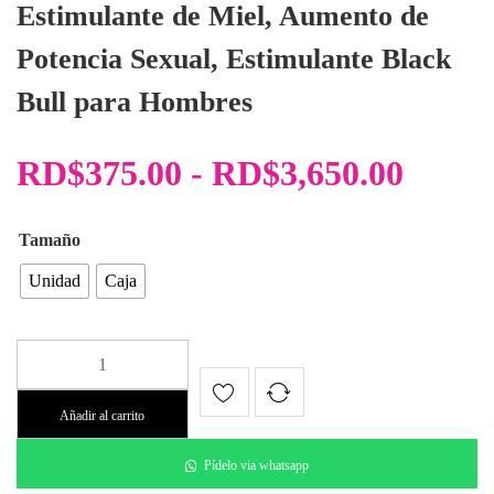
Estimulante de Miel, Aumento de
Potencia Sexual, Estimulante Black
Bull para Hombres
Rang
RD$
375.00
-
RD$
3,650.00
de
Tamaño
precio
Unidad
Caja
desde
Estimulante
RD$3
Black
Bull
Añadir al carrito
hasta
cantidad
Pídelo via whatsapp
RD$3,