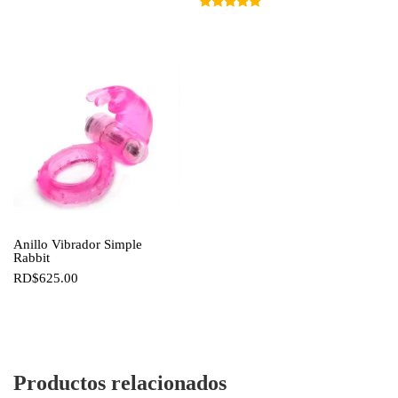
precios:
Valorado
con
desde
5.00
de 5
RD$350
hasta
RD$3,6
Anillo Vibrador Simple
Rabbit
RD$
625.00
Productos relacionados