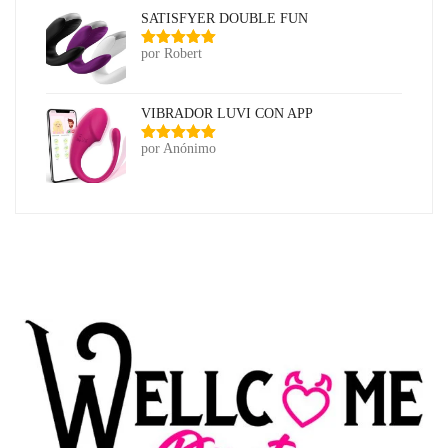
SATISFYER DOUBLE FUN
por Robert
Valorado
con
5
de 5
VIBRADOR LUVI CON APP
por Anónimo
Valorado
con
5
de 5