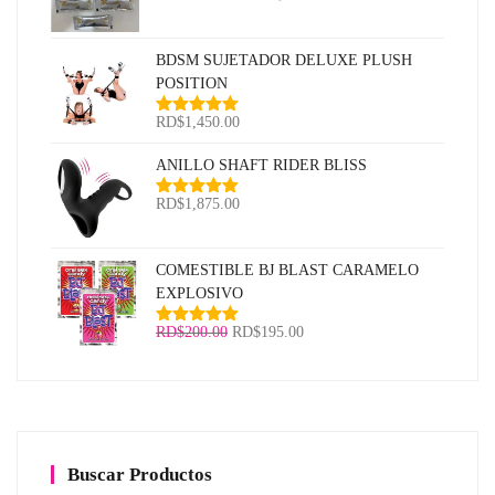
con
5.00
de
de
5
precios:
BDSM SUJETADOR DELUXE PLUSH
desde
POSITION
RD$350.00
hasta
RD$
1,450.00
Valorado
RD$3,600.00
con
5.00
de
5
ANILLO SHAFT RIDER BLISS
RD$
1,875.00
Valorado
con
5.00
de
5
COMESTIBLE BJ BLAST CARAMELO
EXPLOSIVO
El
El
RD$
200.00
RD$
195.00
Valorado
con
5.00
de
precio
precio
5
original
actual
era:
es:
RD$200.00.
RD$195.00.
Buscar Productos