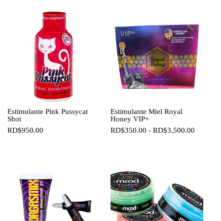
Estimulante Pink Pussycat
Estimulante Miel Royal
Shot
Honey VIP+
Rango
RD$
950.00
RD$
350.00
-
RD$
3,500.00
de
precios:
desde
RD$350
hasta
RD$3,5