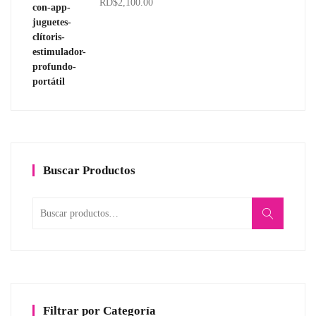
RD$
2,100.00
Valorado
hasta
con
5.00
de
RD$1,850.00
5
Buscar Productos
Buscar
por:
Filtrar por Categoría