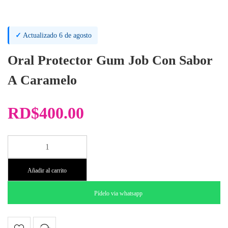
✓
Actualizado 6 de agosto
Oral Protector Gum Job Con Sabor
A Caramelo
RD$
400.00
Oral
Protector
Gum
Añadir al carrito
Job
cantidad
Pídelo via whatsapp