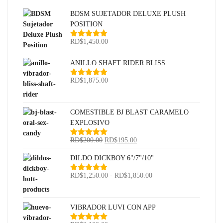
BDSM SUJETADOR DELUXE PLUSH
POSITION
RD$
1,450.00
Valorado
con
5.00
de
5
ANILLO SHAFT RIDER BLISS
RD$
1,875.00
Valorado
con
5.00
de
5
COMESTIBLE BJ BLAST CARAMELO
EXPLOSIVO
El
El
RD$
200.00
RD$
195.00
Valorado
con
5.00
de
precio
precio
5
DILDO DICKBOY 6"/7"/10"
original
actual
era:
es:
Rango
RD$
1,250.00
-
RD$
1,850.00
Valorado
RD$200.00.
RD$195.00.
con
5.00
de
de
5
precios:
desde
VIBRADOR LUVI CON APP
RD$1,250.00