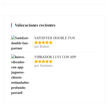
Valoraciones recientes
SATISFYER DOUBLE FUN
por Robert
Valorado
con
5
de 5
VIBRADOR LUVI CON APP
por Anónimo
Valorado
con
5
de 5