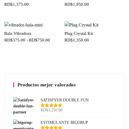
RD$
1,375.00
RD$
1,950.00
Bala Vibradora
Plug Crystal Kit
Rango
RD$
375.00
-
RD$
750.00
RD$
1,350.00
de
precios:
desde
RD$375.00
hasta
RD$750.00
Productos mejor valorados
SATISFYER DOUBLE FUN
RD$
3,250.00
Valorado
con
5.00
de
5
ESTIMULANTE BIGORUP