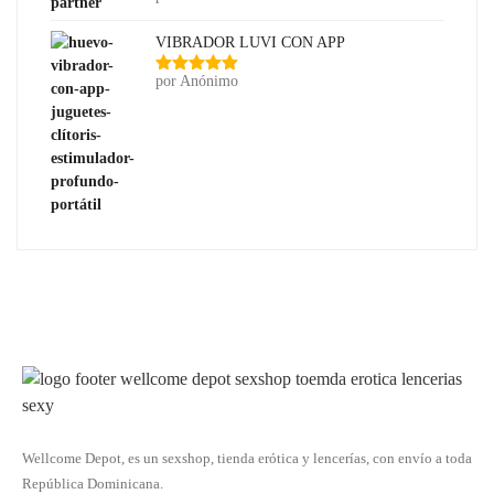
con
5
de 5
VIBRADOR LUVI CON APP
por Anónimo
Valorado
con
5
de 5
Wellcome Depot, es un sexshop, tienda erótica y lencerías, con envío a toda
República Dominicana.