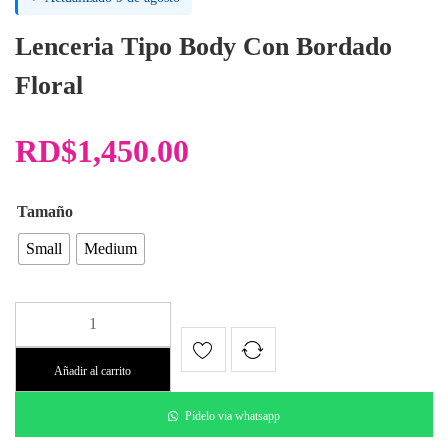
Lenceria Tipo Body Con Bordado
Floral
RD$
1,450.00
Tamaño
Small
Medium
Lencería
Body
Ajustado
Añadir al carrito
con
Bordado
Pídelo via whatsapp
Floral