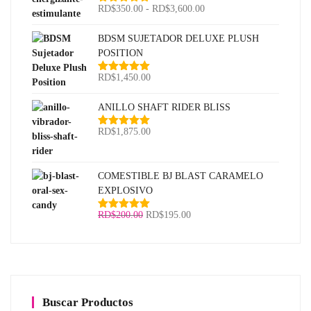
Rango
RD$
350.00
-
RD$
3,600.00
Valorado
con
5.00
de
de
5
precios:
BDSM SUJETADOR DELUXE PLUSH
desde
POSITION
RD$350.00
RD$
1,450.00
Valorado
hasta
con
5.00
de
RD$3,600.00
5
ANILLO SHAFT RIDER BLISS
RD$
1,875.00
Valorado
con
5.00
de
5
COMESTIBLE BJ BLAST CARAMELO
EXPLOSIVO
El
El
RD$
200.00
RD$
195.00
Valorado
con
5.00
de
precio
precio
5
original
actual
era:
es:
RD$200.00.
RD$195.00.
Buscar Productos