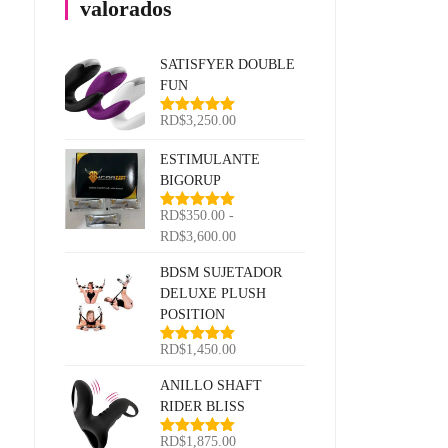
valorados
SATISFYER DOUBLE
FUN
RD$
3,250.00
Valorado
con
5.00
de
5
ESTIMULANTE
BIGORUP
RD$
350.00
-
Valorado
con
5.00
de
Rango
RD$
3,600.00
5
de
BDSM SUJETADOR
precios:
DELUXE PLUSH
desde
POSITION
RD$350.00
hasta
RD$
1,450.00
Valorado
RD$3,600.00
con
5.00
de
5
ANILLO SHAFT
RIDER BLISS
RD$
1,875.00
Valorado