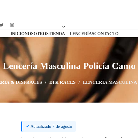
INICIO
NOSOTROS
TIENDA
LENCERÍAS
CONTACTO
Lencería Masculina Policía Camo
RÍA & DISFRACES
/
DISFRACES
/
LENCERÍA MASCULINA
✓
Actualizado 7 de agosto