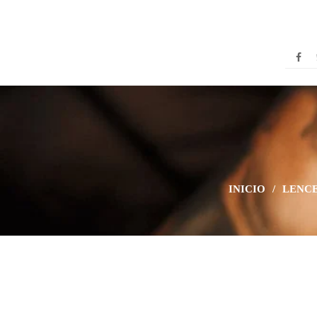
INICIO
/
LENCE