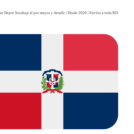
e Depot Sexshop al por mayor y detalle | Desde 2020 | Envíos a toda RD
| Paga al recibir | Entregas discretas a toda RD | Tienda virtual