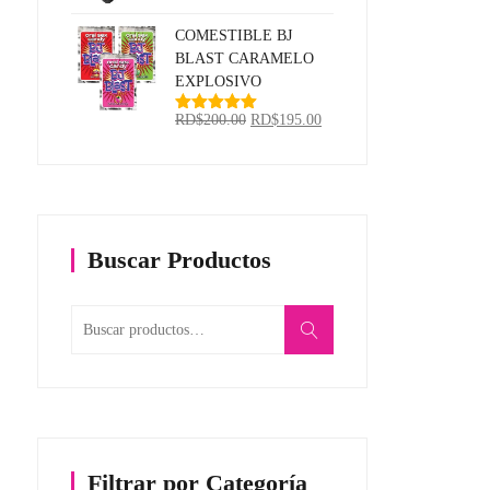
con
5.00
de
5
COMESTIBLE BJ
BLAST CARAMELO
EXPLOSIVO
El
El
RD$
200.00
RD$
195.00
Valorado
con
5.00
de
precio
precio
5
original
actual
era:
es:
RD$200.00.
RD$195.00.
Buscar Productos
Buscar
por:
Filtrar por Categoría