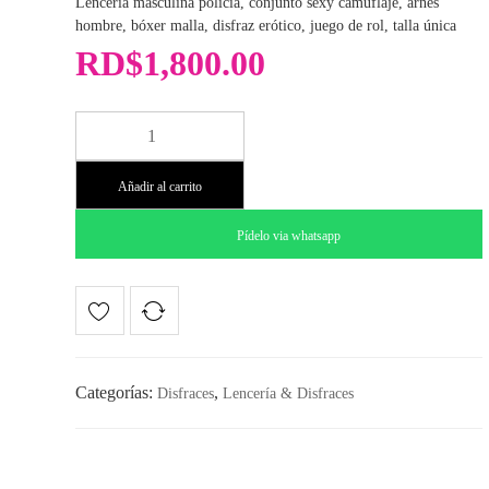
Lencería masculina policía, conjunto sexy camuflaje, arnés
hombre, bóxer malla, disfraz erótico, juego de rol, talla única
RD$
1,800.00
Lencería
Masculina
Policía
Añadir al carrito
Camo
cantidad
Pídelo via whatsapp
Categorías:
,
Disfraces
Lencería & Disfraces