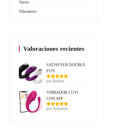
Varios
Vibradores
Valoraciones recientes
SATISFYER DOUBLE
FUN
por Robert
Valorado
con
5
de 5
VIBRADOR LUVI
CON APP
por Anónimo
Valorado
con
5
de 5