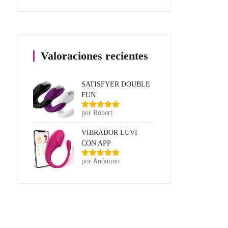
Valoraciones recientes
SATISFYER DOUBLE
FUN
por Robert
Valorado
con
5
de 5
VIBRADOR LUVI
CON APP
por Anónimo
Valorado
con
5
de 5