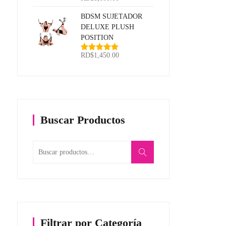
5
de
BDSM SUJETADOR
precios:
DELUXE PLUSH
desde
POSITION
RD$350.00
hasta
RD$
1,450.00
Valorado
RD$3,600.00
con
5.00
de
5
Buscar Productos
Buscar
por:
Filtrar por Categoría