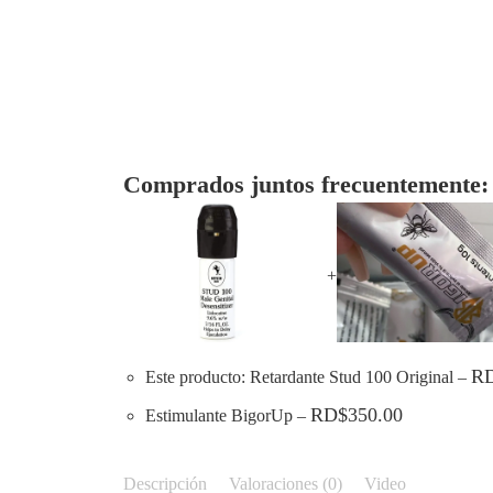
Comprados juntos frecuentemente:
+
R
Este producto: Retardante Stud 100 Original
–
RD$
350.00
Estimulante BigorUp
–
Descripción
Valoraciones (0)
Video