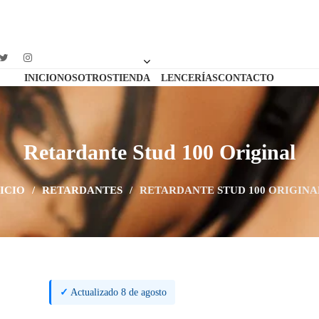
INICIO
NOSOTROS
TIENDA
LENCERÍAS
CONTACTO
Retardante Stud 100 Original
ICIO
/
RETARDANTES
/
RETARDANTE STUD 100 ORIGINA
✓
Actualizado 8 de agosto