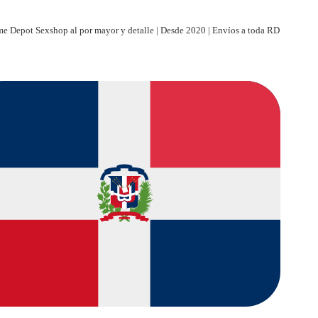
e Depot Sexshop al por mayor y detalle | Desde 2020 | Envíos a toda RD
| Paga al recibir | Entregas discretas a toda RD | Tienda virtual