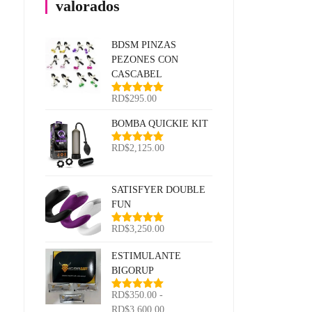
valorados
BDSM PINZAS
PEZONES CON
CASCABEL
RD$
295.00
Valorado
con
5.00
de
5
BOMBA QUICKIE KIT
RD$
2,125.00
Valorado
con
5.00
de
5
SATISFYER DOUBLE
FUN
RD$
3,250.00
Valorado
con
5.00
de
5
ESTIMULANTE
BIGORUP
RD$
350.00
-
Valorado
con
5.00
de
Rango
RD$
3,600.00