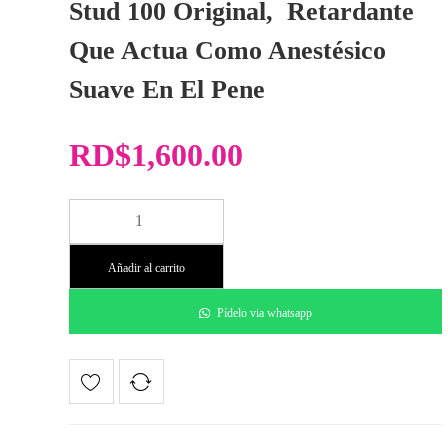
Stud 100 Original, Retardante
Que Actua Como Anestésico
Suave En El Pene
RD$
1,600.00
Retardante
Stud
100
Añadir al carrito
Original
cantidad
Pídelo via whatsapp