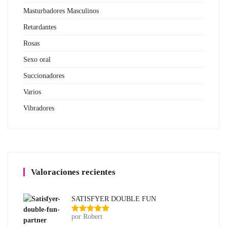
Masturbadores Masculinos
Retardantes
Rosas
Sexo oral
Succionadores
Varios
Vibradores
Valoraciones recientes
SATISFYER DOUBLE FUN
por Robert
Valorado
con
5
de 5