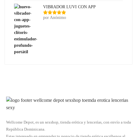
VIBRADOR LUVI CON APP
por Anónimo
Valorado
con
5
de 5
Wellcome Depot, es un sexshop, tienda erótica y lencerías, con envío a toda
República Dominicana.
Estas interesado en emprender tu negocio de tienda erótica escríbenos al