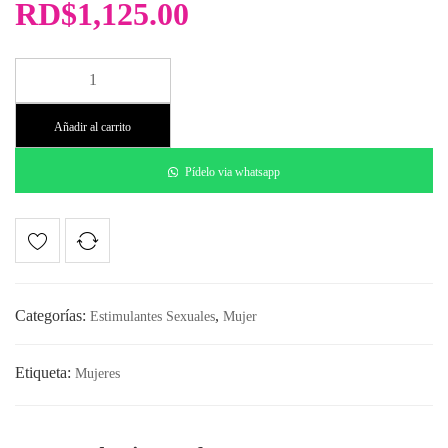
RD$
1,125.00
Sensibilizador
On
For
Añadir al carrito
Her
cantidad
Pídelo via whatsapp
Categorías:
,
Estimulantes Sexuales
Mujer
Etiqueta:
Mujeres