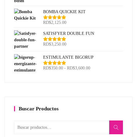
5
BOMBA QUICKIE KIT
RD$
2,125.00
Valorado
con
5.00
de
5
SATISFYER DOUBLE FUN
RD$
3,250.00
Valorado
con
5.00
de
5
ESTIMULANTE BIGORUP
Rango
RD$
350.00
-
RD$
3,600.00
Valorado
con
5.00
de
de
5
precios:
desde
RD$350.00
hasta
RD$3,600.00
Buscar Productos
Buscar
por: