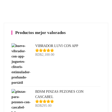
desde
RD$275
hasta
RD$1,1
Productos mejor valorados
VIBRADOR LUVI CON APP
RD$
2,100.00
Valorado
con
5.00
de
5
BDSM PINZAS PEZONES CON
CASCABEL
RD$
295.00
Valorado
con
5.00
de