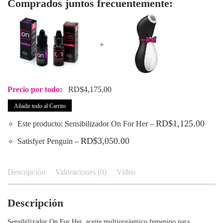
Comprados juntos frecuentemente:
+
Precio por todo:
RD$
4,175.00
Añadir todo al Carrito
RD$
1,125.00
Este producto: Sensibilizador On For Her
–
RD$
3,050.00
Satisfyer Penguin
–
Descripción
Valoraciones (0)
Video
Descripción
Sensibilizador On For Her, aceite multiorgásmico femenino para