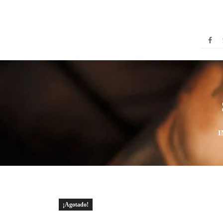
I
¡Agotado!