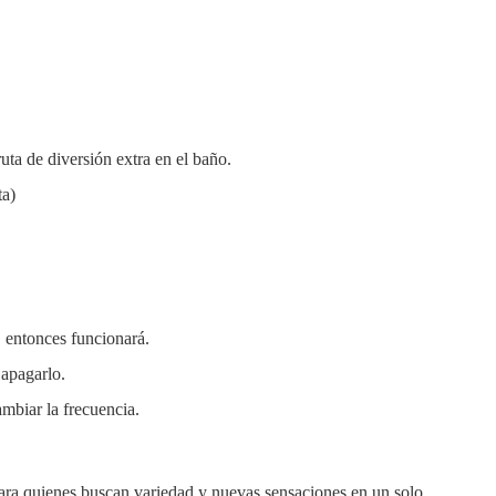
a de diversión extra en el baño.
ta)
 entonces funcionará.
 apagarlo.
mbiar la frecuencia.
ara quienes buscan variedad y nuevas sensaciones en un solo