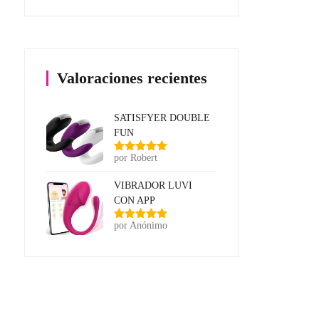
Valoraciones recientes
SATISFYER DOUBLE
FUN
por Robert
Valorado
con
5
de 5
VIBRADOR LUVI
CON APP
por Anónimo
Valorado
con
5
de 5