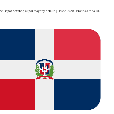
e Depot Sexshop al por mayor y detalle | Desde 2020 | Envíos a toda RD
| Paga al recibir | Entregas discretas a toda RD | Tienda virtual