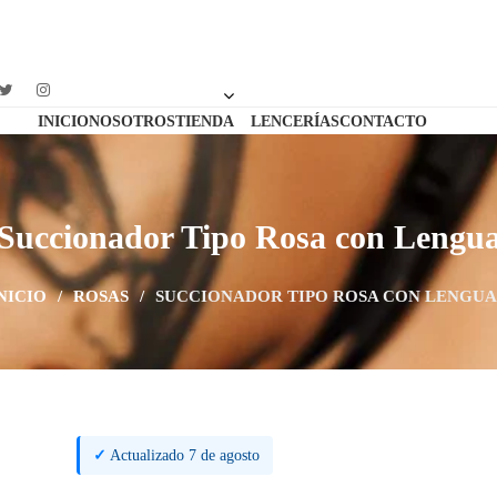
INICIO
NOSOTROS
TIENDA
LENCERÍAS
CONTACTO
Succionador Tipo Rosa con Lengu
NICIO
/
ROSAS
/
SUCCIONADOR TIPO ROSA CON LENGUA
✓
Actualizado 7 de agosto