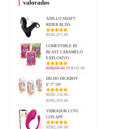
valorados
ANILLO SHAFT
RIDER BLISS
RD$
1,875.00
Valorado
con
5.00
de
5
COMESTIBLE BJ
BLAST CARAMELO
EXPLOSIVO
El
El
RD$
200.00
RD$
195.00
Valorado
con
5.00
de
precio
precio
5
DILDO DICKBOY
original
actual
6"/7"/10"
era:
es:
RD$200.00.
RD$195.00.
RD$
1,250.00
-
Valorado
con
5.00
de
Rango
RD$
1,850.00
5
de
VIBRADOR LUVI
precios:
CON APP
desde
RD$1,250.00
RD$
2,100.00
Valorado