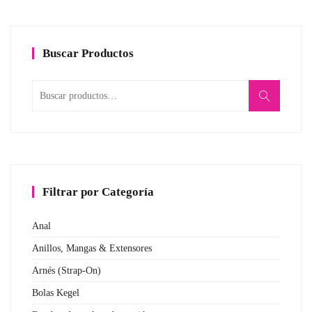
era:
es:
RD$200.00.
RD$195.00.
Buscar Productos
Buscar
por:
Filtrar por Categoría
Anal
Anillos, Mangas & Extensores
Arnés (Strap-On)
Bolas Kegel