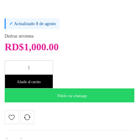
✓
Actualizado 8 de agosto
Disfraz sirvienta
RD$
1,000.00
Disfraz
Sirvienta
cantidad
Añadir al carrito
Pídelo via whatsapp