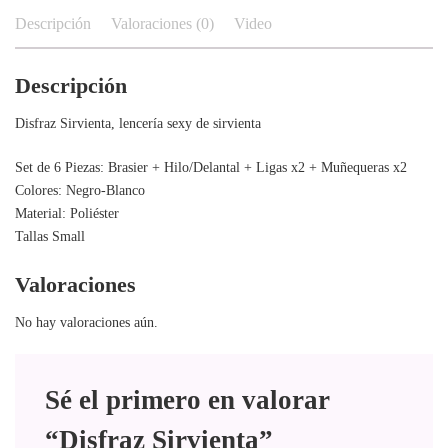
original
actual
Descripción
Valoraciones (0)
Video
era:
es:
RD$850.00.
RD$750
Descripción
Disfraz Sirvienta, lencería sexy de sirvienta
Set de 6 Piezas: Brasier + Hilo/Delantal + Ligas x2 + Muñequeras x2
Colores: Negro-Blanco
Material: Poliéster
Tallas Small
Valoraciones
No hay valoraciones aún.
Sé el primero en valorar
“Disfraz Sirvienta”