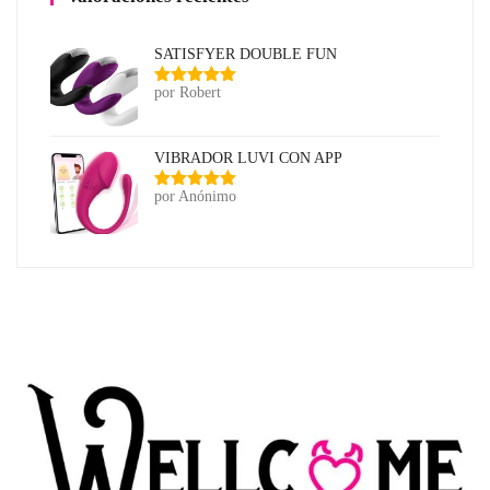
SATISFYER DOUBLE FUN
por Robert
Valorado
con
5
de 5
VIBRADOR LUVI CON APP
por Anónimo
Valorado
con
5
de 5