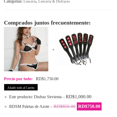
Categorías:
,
Lenceria
Lencería & Disfraces
Comprados juntos frecuentemente:
+
Precio por todo:
RD$
1,750.00
Añadir todo al Carrito
RD$
1,000.00
Este producto: Disfraz Sirvienta
–
El
El
RD$
850.00
RD$
750.00
BDSM Paletas de Azote
–
precio
precio