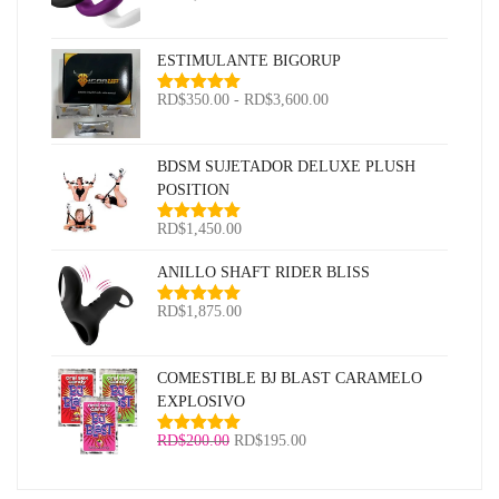
con
5.00
de
5
ESTIMULANTE BIGORUP
Rango
RD$
350.00
-
RD$
3,600.00
Valorado
con
5.00
de
de
5
precios:
BDSM SUJETADOR DELUXE PLUSH
desde
POSITION
RD$350.00
hasta
RD$
1,450.00
Valorado
RD$3,600.00
con
5.00
de
5
ANILLO SHAFT RIDER BLISS
RD$
1,875.00
Valorado
con
5.00
de
5
COMESTIBLE BJ BLAST CARAMELO
EXPLOSIVO
El
El
RD$
200.00
RD$
195.00
Valorado
con
5.00
de
precio
precio
5
original
actual