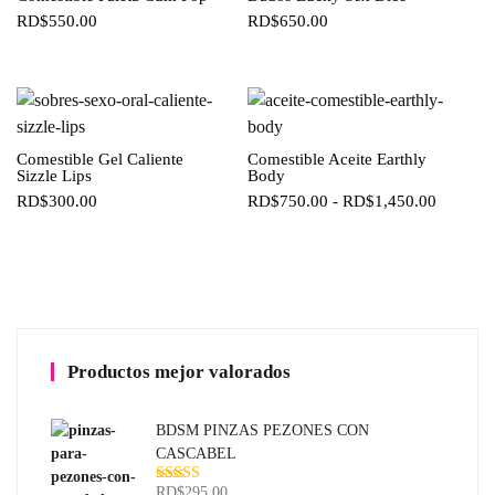
RD$
550.00
RD$
650.00
Comestible Gel Caliente
Comestible Aceite Earthly
Sizzle Lips
Body
Rango
RD$
300.00
RD$
750.00
-
RD$
1,450.00
de
precios:
desde
RD$750
hasta
RD$1,4
Productos mejor valorados
BDSM PINZAS PEZONES CON
CASCABEL
RD$
295.00