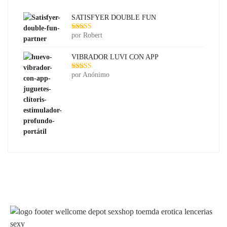
SATISFYER DOUBLE FUN
por Robert
Valorado con
5
de 5
VIBRADOR LUVI CON APP
por Anónimo
Valorado con
5
de 5