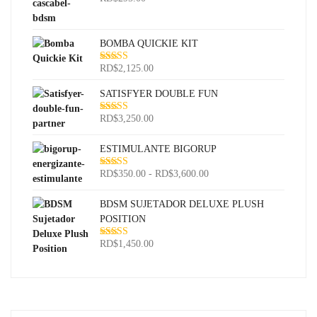
Valorado con
5.00
de 5
BOMBA QUICKIE KIT
RD$
2,125.00
Valorado con
5.00
de 5
SATISFYER DOUBLE FUN
RD$
3,250.00
Valorado con
5.00
de 5
ESTIMULANTE BIGORUP
Rango
RD$
350.00
-
RD$
3,600.00
Valorado con
5.00
de 5
de
precios:
BDSM SUJETADOR DELUXE PLUSH
desde
POSITION
RD$350.00
RD$
1,450.00
Valorado con
hasta
5.00
de 5
RD$3,600.00