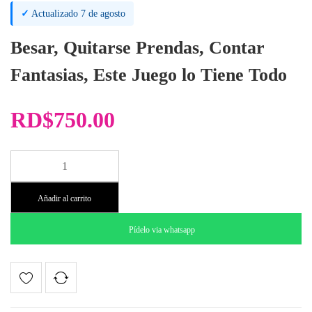
✓
Actualizado 7 de agosto
Besar, Quitarse Prendas, Contar
Fantasias, Este Juego lo Tiene Todo
RD$
750.00
Juego
Friends
Hot
Añadir al carrito
Parchis
cantidad
Pídelo via whatsapp